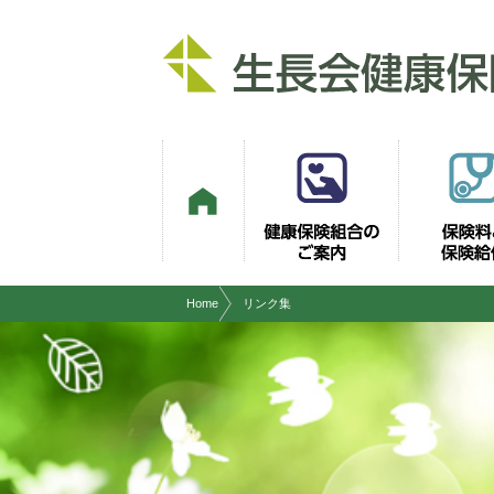
現在表示しているページの位置です。
ページ内を移動するためのリンクです。
サイト内の主なカテゴリメニューへ移動します
このページの本文へ移動します
Home
リンク集