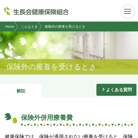
現在表示しているページの位置です。
ページ内を移動するためのリンクです。
サイト内の主なカテゴリメニューへ移動します
このページの本文へ移動します
Home
こんなとき
保険外の療養を受けるとき
保険外の療養を受けるとき
よくある質問
解説
保険外併用療養費
健康保険では、保険が適用されない療養を受けると、保険