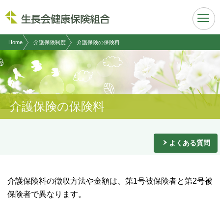
現在表示しているページの位置です。
ページ内を移動するためのリンクです。
サイト内の主なカテゴリメニューへ移動します
このページの本文へ移動します
Home
介護保険制度
介護保険の保険料
介護保険の保険料
よくある質問
介護保険料の徴収方法や金額は、第1号被保険者と第2号被
保険者で異なります。